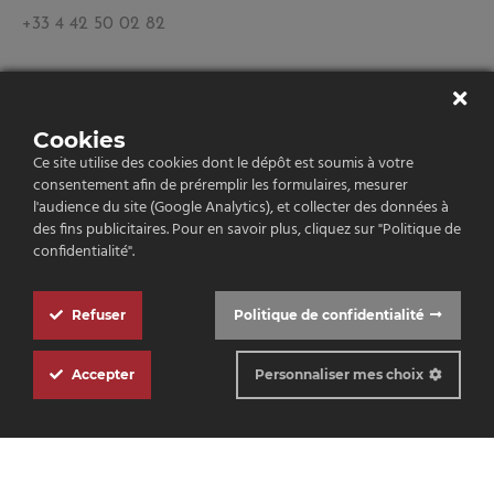
+33 4 42 50 02 82
Navigation
Cookies
Qui sommes-nous ?
Ce site utilise des cookies dont le dépôt est soumis à votre
consentement afin de préremplir les formulaires, mesurer
Nos vins
l'audience du site (Google Analytics), et collecter des données à
des fins publicitaires. Pour en savoir plus, cliquez sur "Politique de
Contact
confidentialité".
Refuser
Politique de confidentialité
Copyright 2026
Cookie
Mentions légales
Politique de confidentialité
Box
Accepter
Personnaliser mes choix
Settings