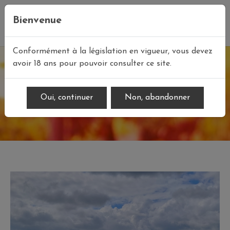
Bienvenue
FR
/
EN
Conformément à la législation en vigueur, vous devez
avoir 18 ans pour pouvoir consulter ce site.
Champagne Bee Lem
Oui, continuer
Non, abandonner
Accueil
Nos vins
Vins de Champagne