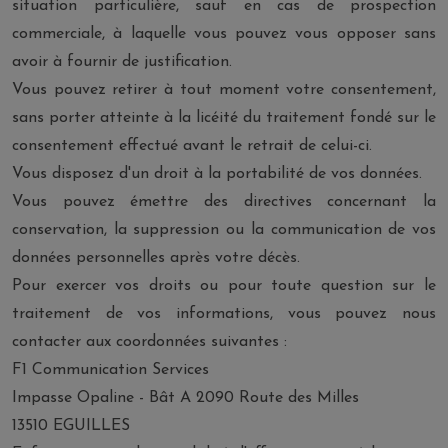
situation particulière, sauf en cas de prospection
commerciale, à laquelle vous pouvez vous opposer sans
avoir à fournir de justification.
Vous pouvez retirer à tout moment votre consentement,
sans porter atteinte à la licéité du traitement fondé sur le
consentement effectué avant le retrait de celui-ci.
Vous disposez d'un droit à la portabilité de vos données.
Vous pouvez émettre des directives concernant la
conservation, la suppression ou la communication de vos
données personnelles après votre décès.
Pour exercer vos droits ou pour toute question sur le
traitement de vos informations, vous pouvez nous
contacter aux coordonnées suivantes :
F1 Communication Services
Impasse Opaline - Bât A 2090 Route des Milles
13510 EGUILLES