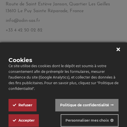
Route de Saint Estève Janson, Quartier Les Geilles
13610 Le Puy Sainte Réparade, France
info@odin-sas.fr
+33 4 42 50 02 82
Navigation
Cookies
Qui sommes-nous ?
Ce site utilise des cookies dont le dépôt est soumis à votre
consentement afin de préremplir les formulaires, mesurer
Nos vins
l'audience du site (Google Analytics), et collecter des données à
des fins publicitaires. Pour en savoir plus, cliquez sur "Politique de
Contact
confidentialité".
Refuser
Politique de confidentialité
Copyright 2026
Cookie
Mentions légales
Politique de confidentialité
Box
Accepter
Personnaliser mes choix